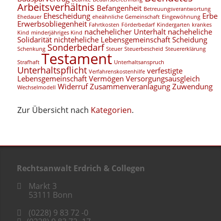
Arbeitsverhältnis
Befangenheit
Betreuungsverantwortung
Ehescheidung
Erbe
Ehedauer
eheähnliche Gemeinschaft
Eingewöhnung
Erwerbsobliegenheit
Fahrtkosten
Förderbedarf
Kindergarten
krankes
nachehelicher Unterhalt
nacheheliche
Kind
minderjähriges Kind
Solidarität
nichteheliche Lebensgemeinschaft
Scheidung
Sonderbedarf
Schenkung
Steuer
Steuerbescheid
Steuererklärung
Testament
Strafhaft
Unterhaltsanspruch
Unterhaltspflicht
verfestigte
Verfahrenskostenhilfe
Lebensgemeinschaft
Vermögen
Versorgungsausgleich
Widerruf
Zusammenveranlagung
Zuwendung
Wechselmodell
Zur Übersicht nach
Kategorien
.
Rechtsanwalt Erdrich & Collegen
Markt 3
53111
Bonn
(0228) 9 83 72 -0