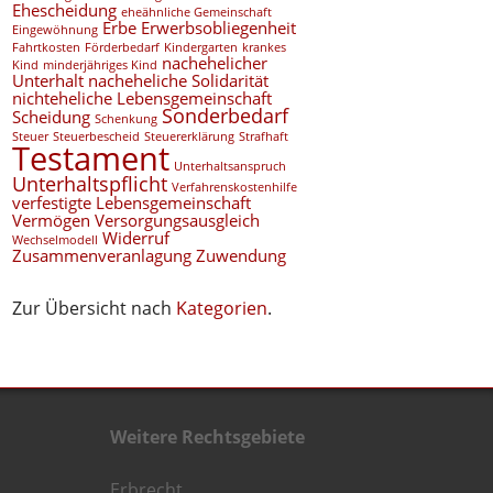
Ehescheidung
eheähnliche Gemeinschaft
Erbe
Erwerbsobliegenheit
Eingewöhnung
Fahrtkosten
Förderbedarf
Kindergarten
krankes
nachehelicher
Kind
minderjähriges Kind
Unterhalt
nacheheliche Solidarität
nichteheliche Lebensgemeinschaft
Sonderbedarf
Scheidung
Schenkung
Steuer
Steuerbescheid
Steuererklärung
Strafhaft
Testament
Unterhaltsanspruch
Unterhaltspflicht
Verfahrenskostenhilfe
verfestigte Lebensgemeinschaft
Vermögen
Versorgungsausgleich
Widerruf
Wechselmodell
Zusammenveranlagung
Zuwendung
Zur Übersicht nach
Kategorien
.
Weitere Rechtsgebiete
Erbrecht