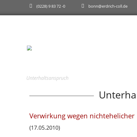
(0228) 9 83 72 -0
bonn@erdrich-coll.de
Wir suchen studentische Hilfskräfte (m/w/d).
Unterhaltsanspruch
Unterha
Verwirkung wegen nichtehelicher
(17.05.2010)