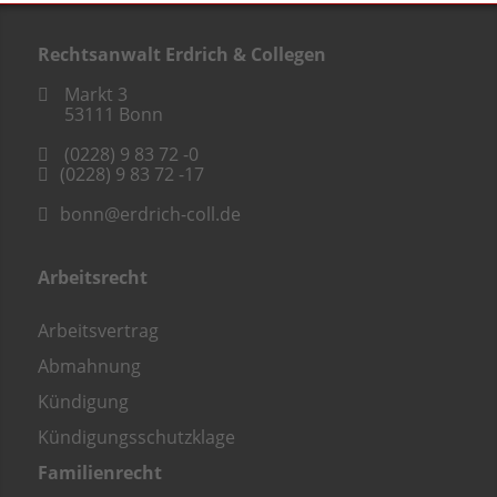
Rechtsanwalt Erdrich & Collegen
Markt 3
53111
Bonn
(0228) 9 83 72 -0
(0228) 9 83 72 -17
bonn@erdrich-coll.de
Arbeitsrecht
Arbeitsvertrag
Abmahnung
Kündigung
Kündigungsschutzklage
Familienrecht