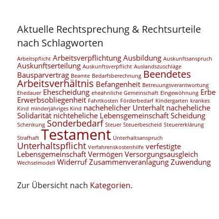
Aktuelle Rechtsprechung & Rechtsurteile
nach Schlagworten
Arbeitsverpflichtung
Ausbildung
Arbeitspflicht
Auskunftsanspruch
Auskunftserteilung
Auskunftsverpflicht
Auslandszuschläge
Beendetes
Bausparvertrag
Beamte
Bedarfsberechnung
Arbeitsverhältnis
Befangenheit
Betreuungsverantwortung
Ehescheidung
Erbe
Ehedauer
eheähnliche Gemeinschaft
Eingewöhnung
Erwerbsobliegenheit
Fahrtkosten
Förderbedarf
Kindergarten
krankes
nachehelicher Unterhalt
nacheheliche
Kind
minderjähriges Kind
Solidarität
nichteheliche Lebensgemeinschaft
Scheidung
Sonderbedarf
Schenkung
Steuer
Steuerbescheid
Steuererklärung
Testament
Strafhaft
Unterhaltsanspruch
Unterhaltspflicht
verfestigte
Verfahrenskostenhilfe
Lebensgemeinschaft
Vermögen
Versorgungsausgleich
Widerruf
Zusammenveranlagung
Zuwendung
Wechselmodell
Zur Übersicht nach
Kategorien
.