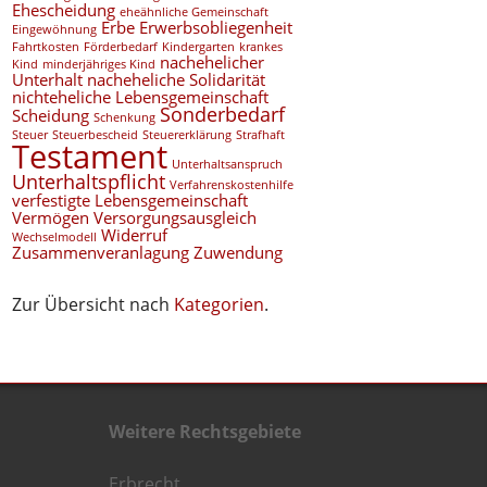
Ehescheidung
eheähnliche Gemeinschaft
Erbe
Erwerbsobliegenheit
Eingewöhnung
Fahrtkosten
Förderbedarf
Kindergarten
krankes
nachehelicher
Kind
minderjähriges Kind
Unterhalt
nacheheliche Solidarität
nichteheliche Lebensgemeinschaft
Sonderbedarf
Scheidung
Schenkung
Steuer
Steuerbescheid
Steuererklärung
Strafhaft
Testament
Unterhaltsanspruch
Unterhaltspflicht
Verfahrenskostenhilfe
verfestigte Lebensgemeinschaft
Vermögen
Versorgungsausgleich
Widerruf
Wechselmodell
Zusammenveranlagung
Zuwendung
Zur Übersicht nach
Kategorien
.
Weitere Rechtsgebiete
Erbrecht