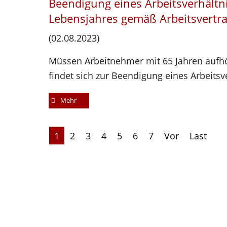
Beendigung eines Arbeitsverhältn
Lebensjahres gemäß Arbeitsvertr
(02.08.2023)
Müssen Arbeitnehmer mit 65 Jahren aufhör
findet sich zur Beendigung eines Arbeitsv
Mehr
1
2
3
4
5
6
7
Vor
Last