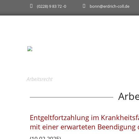
(0228) 9 83 72 -0
bonn@erdrich-coll.de
Wir suchen studentische Hilfskräfte (m/w/d).
Arbeitsrecht
Arbe
Entgeltfortzahlung im Krankheit
mit einer erwarteten Beendigung 
(10.02.2025)