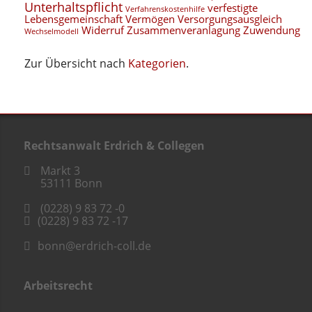
Unterhaltspflicht
verfestigte
Verfahrenskostenhilfe
Lebensgemeinschaft
Vermögen
Versorgungsausgleich
Widerruf
Zusammenveranlagung
Zuwendung
Wechselmodell
Zur Übersicht nach
Kategorien
.
Rechtsanwalt Erdrich & Collegen
Markt 3
53111
Bonn
(0228) 9 83 72 -0
(0228) 9 83 72 -17
bonn@erdrich-coll.de
Arbeitsrecht