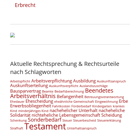
Erbrecht
Aktuelle Rechtsprechung & Rechtsurteile
nach Schlagworten
Arbeitsverpflichtung
Ausbildung
Arbeitspflicht
Auskunftsanspruch
Auskunftserteilung
Auskunftsverpflicht
Auslandszuschläge
Beendetes
Bausparvertrag
Beamte
Bedarfsberechnung
Arbeitsverhältnis
Befangenheit
Betreuungsverantwortung
Ehescheidung
Erbe
Ehedauer
eheähnliche Gemeinschaft
Eingewöhnung
Erwerbsobliegenheit
Fahrtkosten
Förderbedarf
Kindergarten
krankes
nachehelicher Unterhalt
nacheheliche
Kind
minderjähriges Kind
Solidarität
nichteheliche Lebensgemeinschaft
Scheidung
Sonderbedarf
Schenkung
Steuer
Steuerbescheid
Steuererklärung
Testament
Strafhaft
Unterhaltsanspruch