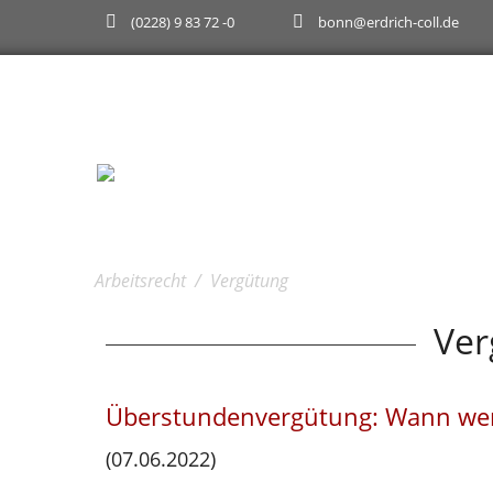
(0228) 9 83 72 -0
bonn@erdrich-coll.de
Wir suchen studentische Hilfskräfte (m/w/d).
Arbeitsrecht
/
Vergütung
Ver
Überstundenvergütung: Wann wer
(07.06.2022)