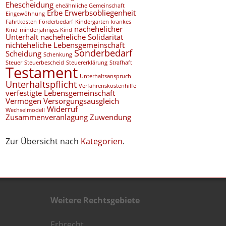
Ehescheidung
eheähnliche Gemeinschaft
Erbe
Erwerbsobliegenheit
Eingewöhnung
Fahrtkosten
Förderbedarf
Kindergarten
krankes
nachehelicher
Kind
minderjähriges Kind
Unterhalt
nacheheliche Solidarität
nichteheliche Lebensgemeinschaft
Sonderbedarf
Scheidung
Schenkung
Steuer
Steuerbescheid
Steuererklärung
Strafhaft
Testament
Unterhaltsanspruch
Unterhaltspflicht
Verfahrenskostenhilfe
verfestigte Lebensgemeinschaft
Vermögen
Versorgungsausgleich
Widerruf
Wechselmodell
Zusammenveranlagung
Zuwendung
Zur Übersicht nach
Kategorien
.
Weitere Rechtsgebiete
Erbrecht