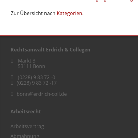
Zur Übersicht nach
Kategorien
.
Rechtsanwalt Erdrich & Collegen
Markt 3
53111
Bonn
(0228) 9 83 72 -0
(0228) 9 83 72 -17
bonn@erdrich-coll.de
Arbeitsrecht
Arbeitsvertrag
Abmahnung