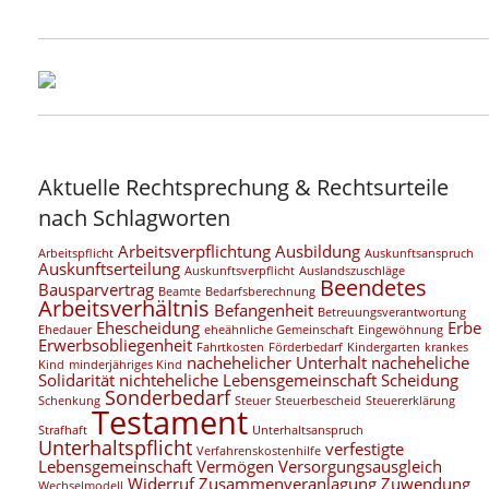
Aktuelle Rechtsprechung & Rechtsurteile
nach Schlagworten
Arbeitsverpflichtung
Ausbildung
Arbeitspflicht
Auskunftsanspruch
Auskunftserteilung
Auskunftsverpflicht
Auslandszuschläge
Beendetes
Bausparvertrag
Beamte
Bedarfsberechnung
Arbeitsverhältnis
Befangenheit
Betreuungsverantwortung
Ehescheidung
Erbe
Ehedauer
eheähnliche Gemeinschaft
Eingewöhnung
Erwerbsobliegenheit
Fahrtkosten
Förderbedarf
Kindergarten
krankes
nachehelicher Unterhalt
nacheheliche
Kind
minderjähriges Kind
Solidarität
nichteheliche Lebensgemeinschaft
Scheidung
Sonderbedarf
Schenkung
Steuer
Steuerbescheid
Steuererklärung
Testament
Strafhaft
Unterhaltsanspruch
Unterhaltspflicht
verfestigte
Verfahrenskostenhilfe
Lebensgemeinschaft
Vermögen
Versorgungsausgleich
Widerruf
Zusammenveranlagung
Zuwendung
Wechselmodell