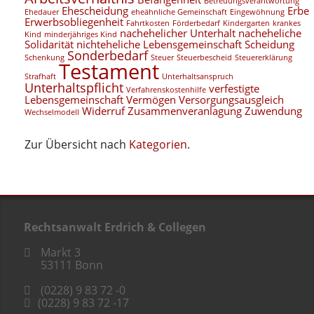
Betreuungsverantwortung
Ehescheidung
Erbe
Ehedauer
eheähnliche Gemeinschaft
Eingewöhnung
Erwerbsobliegenheit
Fahrtkosten
Förderbedarf
Kindergarten
krankes
nachehelicher Unterhalt
nacheheliche
Kind
minderjähriges Kind
Solidarität
nichteheliche Lebensgemeinschaft
Scheidung
Sonderbedarf
Schenkung
Steuer
Steuerbescheid
Steuererklärung
Testament
Strafhaft
Unterhaltsanspruch
Unterhaltspflicht
verfestigte
Verfahrenskostenhilfe
Lebensgemeinschaft
Vermögen
Versorgungsausgleich
Widerruf
Zusammenveranlagung
Zuwendung
Wechselmodell
Zur Übersicht nach
Kategorien
.
Rechtsanwalt Erdrich & Collegen
Markt 3
53111
Bonn
(0228) 9 83 72 -0
(0228) 9 83 72 -17