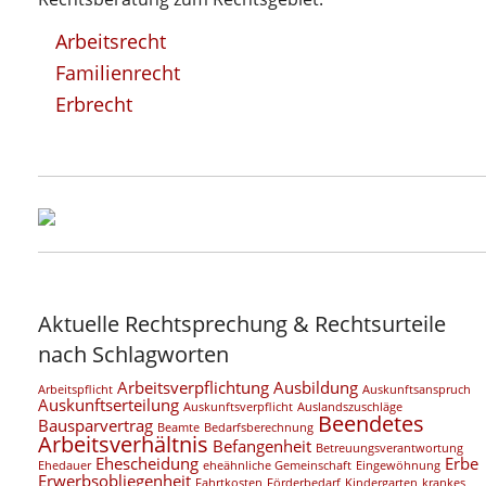
Arbeitsrecht
Familienrecht
Erbrecht
Aktuelle Rechtsprechung & Rechtsurteile
nach Schlagworten
Arbeitsverpflichtung
Ausbildung
Arbeitspflicht
Auskunftsanspruch
Auskunftserteilung
Auskunftsverpflicht
Auslandszuschläge
Beendetes
Bausparvertrag
Beamte
Bedarfsberechnung
Arbeitsverhältnis
Befangenheit
Betreuungsverantwortung
Ehescheidung
Erbe
Ehedauer
eheähnliche Gemeinschaft
Eingewöhnung
Erwerbsobliegenheit
Fahrtkosten
Förderbedarf
Kindergarten
krankes