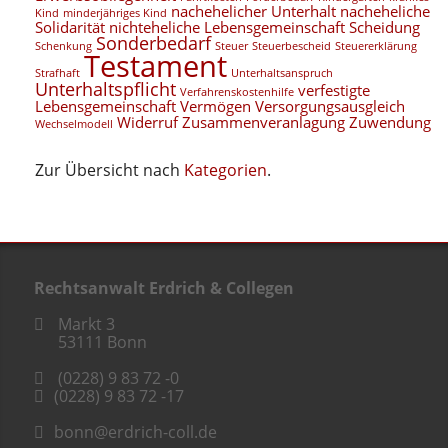
nachehelicher Unterhalt
nacheheliche
Kind
minderjähriges Kind
Solidarität
nichteheliche Lebensgemeinschaft
Scheidung
Sonderbedarf
Schenkung
Steuer
Steuerbescheid
Steuererklärung
Testament
Strafhaft
Unterhaltsanspruch
Unterhaltspflicht
verfestigte
Verfahrenskostenhilfe
Lebensgemeinschaft
Vermögen
Versorgungsausgleich
Widerruf
Zusammenveranlagung
Zuwendung
Wechselmodell
Zur Übersicht nach
Kategorien
.
Rechtsanwalt Erdrich & Collegen
Markt 3
53111
Bonn
(0228) 9 83 72 -0
(0228) 9 83 72 -17
bonn@erdrich-coll.de