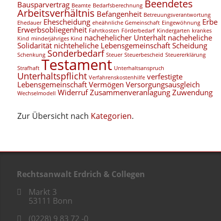
Beendetes
Bausparvertrag
Beamte
Bedarfsberechnung
Arbeitsverhältnis
Befangenheit
Betreuungsverantwortung
Ehescheidung
Erbe
Ehedauer
eheähnliche Gemeinschaft
Eingewöhnung
Erwerbsobliegenheit
Fahrtkosten
Förderbedarf
Kindergarten
krankes
nachehelicher Unterhalt
nacheheliche
Kind
minderjähriges Kind
Solidarität
nichteheliche Lebensgemeinschaft
Scheidung
Sonderbedarf
Schenkung
Steuer
Steuerbescheid
Steuererklärung
Testament
Strafhaft
Unterhaltsanspruch
Unterhaltspflicht
verfestigte
Verfahrenskostenhilfe
Lebensgemeinschaft
Vermögen
Versorgungsausgleich
Widerruf
Zusammenveranlagung
Zuwendung
Wechselmodell
Zur Übersicht nach
Kategorien
.
Rechtsanwalt Erdrich & Collegen
Markt 3
53111
Bonn
(0228) 9 83 72 -0