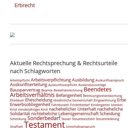
Erbrecht
Aktuelle Rechtsprechung & Rechtsurteile
nach Schlagworten
Arbeitsverpflichtung
Ausbildung
Arbeitspflicht
Auskunftsanspruch
Auskunftserteilung
Auskunftsverpflicht
Auslandszuschläge
Beendetes
Bausparvertrag
Beamte
Bedarfsberechnung
Arbeitsverhältnis
Befangenheit
Betreuungsverantwortung
Ehescheidung
Erbe
Ehedauer
eheähnliche Gemeinschaft
Eingewöhnung
Erwerbsobliegenheit
Fahrtkosten
Förderbedarf
Kindergarten
krankes
nachehelicher Unterhalt
nacheheliche
Kind
minderjähriges Kind
Solidarität
nichteheliche Lebensgemeinschaft
Scheidung
Sonderbedarf
Schenkung
Steuer
Steuerbescheid
Steuererklärung
Testament
Strafhaft
Unterhaltsanspruch