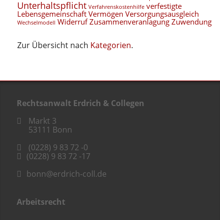
Unterhaltspflicht
verfestigte
Verfahrenskostenhilfe
Lebensgemeinschaft
Vermögen
Versorgungsausgleich
Widerruf
Zusammenveranlagung
Zuwendung
Wechselmodell
Zur Übersicht nach
Kategorien
.
Rechtsanwalt Erdrich & Collegen
Markt 3
53111
Bonn
(0228) 9 83 72 -0
(0228) 9 83 72 -17
bonn@erdrich-coll.de
Arbeitsrecht