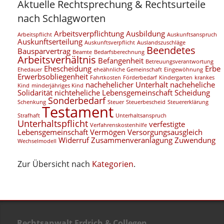
Aktuelle Rechtsprechung & Rechtsurteile
nach Schlagworten
Arbeitsverpflichtung
Ausbildung
Arbeitspflicht
Auskunftsanspruch
Auskunftserteilung
Auskunftsverpflicht
Auslandszuschläge
Beendetes
Bausparvertrag
Beamte
Bedarfsberechnung
Arbeitsverhältnis
Befangenheit
Betreuungsverantwortung
Ehescheidung
Erbe
Ehedauer
eheähnliche Gemeinschaft
Eingewöhnung
Erwerbsobliegenheit
Fahrtkosten
Förderbedarf
Kindergarten
krankes
nachehelicher Unterhalt
nacheheliche
Kind
minderjähriges Kind
Solidarität
nichteheliche Lebensgemeinschaft
Scheidung
Sonderbedarf
Schenkung
Steuer
Steuerbescheid
Steuererklärung
Testament
Strafhaft
Unterhaltsanspruch
Unterhaltspflicht
verfestigte
Verfahrenskostenhilfe
Lebensgemeinschaft
Vermögen
Versorgungsausgleich
Widerruf
Zusammenveranlagung
Zuwendung
Wechselmodell
Zur Übersicht nach
Kategorien
.
Rechtsanwalt Erdrich & Collegen