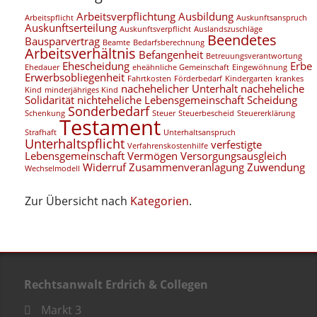
Arbeitsverpflichtung
Ausbildung
Arbeitspflicht
Auskunftsanspruch
Auskunftserteilung
Auskunftsverpflicht
Auslandszuschläge
Beendetes
Bausparvertrag
Beamte
Bedarfsberechnung
Arbeitsverhältnis
Befangenheit
Betreuungsverantwortung
Ehescheidung
Erbe
Ehedauer
eheähnliche Gemeinschaft
Eingewöhnung
Erwerbsobliegenheit
Fahrtkosten
Förderbedarf
Kindergarten
krankes
nachehelicher Unterhalt
nacheheliche
Kind
minderjähriges Kind
Solidarität
nichteheliche Lebensgemeinschaft
Scheidung
Sonderbedarf
Schenkung
Steuer
Steuerbescheid
Steuererklärung
Testament
Strafhaft
Unterhaltsanspruch
Unterhaltspflicht
verfestigte
Verfahrenskostenhilfe
Lebensgemeinschaft
Vermögen
Versorgungsausgleich
Widerruf
Zusammenveranlagung
Zuwendung
Wechselmodell
Zur Übersicht nach
Kategorien
.
Rechtsanwalt Erdrich & Collegen
Markt 3