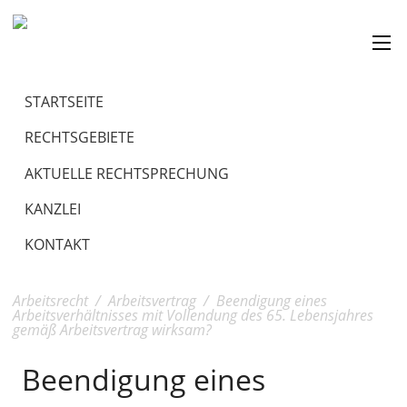
STARTSEITE
RECHTSGEBIETE
AKTUELLE RECHTSPRECHUNG
KANZLEI
KONTAKT
Arbeitsrecht
/
Arbeitsvertrag
/
Beendigung eines
Arbeitsverhältnisses mit Vollendung des 65. Lebensjahres
gemäß Arbeitsvertrag wirksam?
Beendigung eines